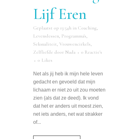
Lijf Eren
Geplaatst op 13:54h
in
Coaching
,
Levenslessen
,
Programma's
,
Seksualiteit
,
Vrouwencirkels
,
Zelfliefde
door
Nada
0 Reactie's
0
Likes
Net als jij heb ik mijn hele leven
gedacht en gevoeld dat mijn
lichaam er niet zo uit zou moeten
zien (als dat ze deed). Ik vond
dat het er anders uit moest zien,
net iets anders, net wat strakker
of...