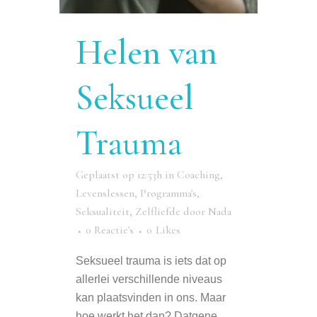
Helen van
Seksueel
Trauma
Geplaatst op 12:53h
in
Coaching
,
Levenslessen
,
Programma's
,
Seksualiteit
,
Zelfliefde
door
Nada
0 Reactie's
0
Likes
Seksueel trauma is iets dat op
allerlei verschillende niveaus
kan plaatsvinden in ons. Maar
hoe werkt het dan? Datgene