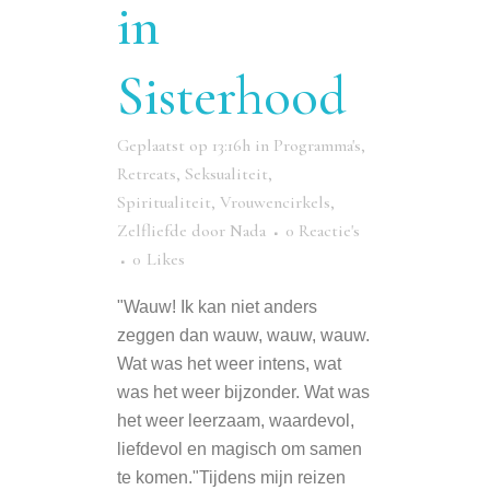
in
Sisterhood
Geplaatst op 13:16h
in
Programma's
,
Retreats
,
Seksualiteit
,
Spiritualiteit
,
Vrouwencirkels
,
Zelfliefde
door
Nada
0 Reactie's
0
Likes
"Wauw! Ik kan niet anders
zeggen dan wauw, wauw, wauw.
Wat was het weer intens, wat
was het weer bijzonder. Wat was
het weer leerzaam, waardevol,
liefdevol en magisch om samen
te komen."Tijdens mijn reizen